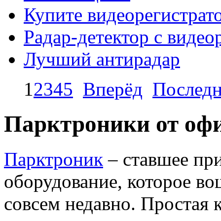
Купите видеорегистрато
Радар-детектор с видео
Лучший антирадар
1
2
3
4
5
Вперёд
Последн
Парктроники от оф
Парктроник
– ставшее пр
оборудование, которое во
совсем недавно. Простая 