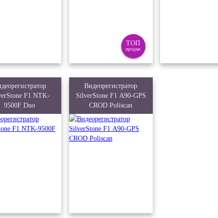
ТОП
продаж
деорегистратор
Видеорегистратор
verStone F1 NTK-
SilverStone F1 А90-GPS
9500F Duo
CROD Poliscan