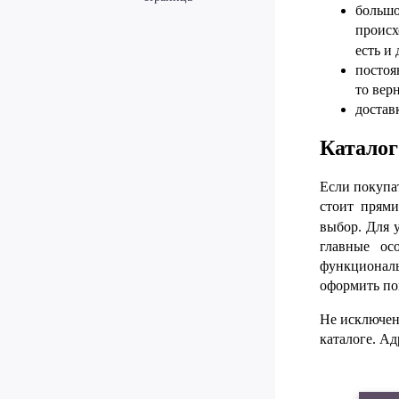
больш
происх
есть и
постоя
то вер
достав
Каталог
Если покупа
стоит прям
выбор. Для 
главные ос
функциональн
оформить по
Не исключен
каталоге. А