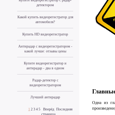
Купите видеорегистратор с радар-
детектором
Какой купить видеорегистратор для
автомобиля?
Купить HD видеорегистратор
Антирадар с видеорегистратором -
какой лучше: отзывы цены
Купите видеорегистратор и
антирадар - два в одном
Радар-детектор с
видеорегистратором
Главные
Лучший антирадар
Одна из гл
произведенн
1
2
3
4
5
Вперёд
Последняя
страница