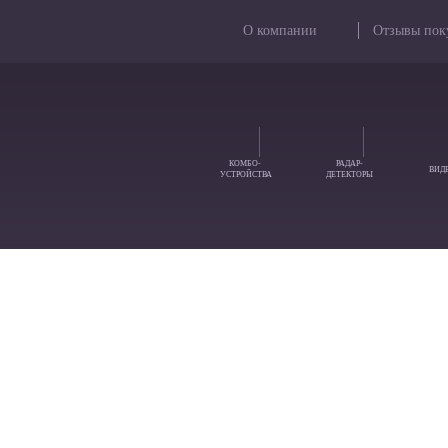
О компании
Отзывы пок
КОМБО-
РАДАР-
ВИД
УСТРОЙСТВА
ДЕТЕКТОРЫ
Если у Вас остались вопросы
Как Вас зовут:
Как нам с Вами связаться:
Заполните каптчу