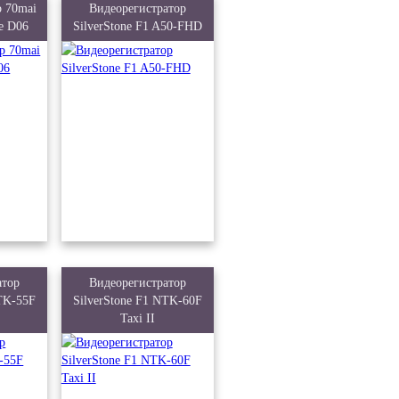
р 70mai
Видеорегистратор
e D06
SilverStone F1 A50-FHD
атор
Видеорегистратор
NTK-55F
SilverStone F1 NTK-60F
Taxi II