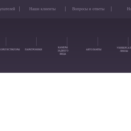
упателей
Наши клиенты
Вопросы и ответы
Н
КАМЕРЫ
УНИВЕРСАЛ
ЕОРЕГИСТРАТОРЫ
ПАРКТРОНИКИ
АВТОЛАМПЫ
ЗАДНЕГО
ЛИНЗЫ
ВИДА
вы можете задать их через эту форму
Ваш Вопрос: