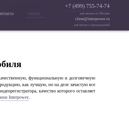
+7 (499) 755-74-74
для звонка по Москве
ОНТАКТЫ
client@interpower.ru
для писем и предложений
обиля
ачественную, функциональную и долговечную
родукцию, как лучшую, но на деле зачастую все
видеорегистратора, качество которого оставляет
ании
Interpower
.