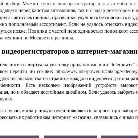
ой выбор. Можно
купить видеорегистратор для автомобиля
с 
одящего перед капотом автомобиля, так и
с радар-детектором
и 
 другая автоэлектроника, призванная улучшить безопасность и у
нно пополняемый ассортимент. Если не удалось отыскать виде
нуться позже. Новинки с частой периодичностью пополняют асс
ка техники по Москве и в регионы.
 видеорегистраторов в интернет-магази
тель посетил виртуальную точку продаж компании "
Interpower
" 
иком перейти по ссылке:
http
://
www
.
interpower
.ru/
catalog
/
videoregi
удобства знакомства на странице каждого видеорегистратора ра
обенности. Есть несколько изображений устройств высоко
ая, но и обладает достойным дизайном. Если удалось выбрать мо
купку.
ы случаи, когда у покупателей появляются вопросы при выборе 
дресовать их работникам интернет-магазина, связавшись с ними