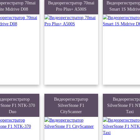
орегистратор 70mai
Видеорегистратор 70mai
Видеорегистрато
ite Midrive D08
Pro Plus+ A500S
Smart 1S Midriv
деорегистратор
Видеорегистратор
Видеорегистр
erStone F1 NTK-370
SilverStone F1
SilverStone F1 
Duo
CityScanner
Taxi