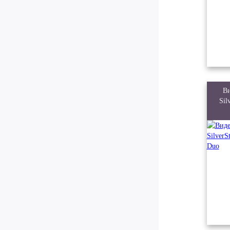
Ви
Sil