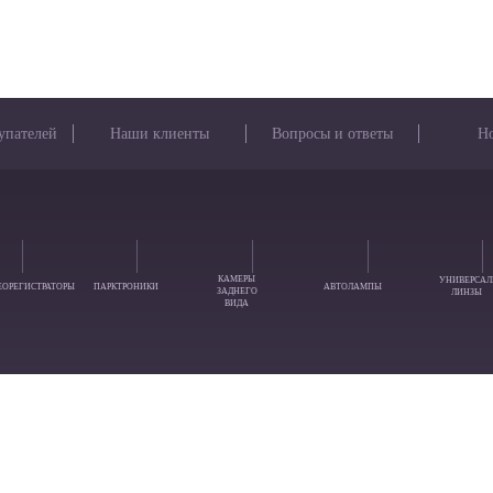
упателей
Наши клиенты
Вопросы и ответы
Н
КАМЕРЫ
УНИВЕРСАЛ
ЕОРЕГИСТРАТОРЫ
ПАРКТРОНИКИ
АВТОЛАМПЫ
ЗАДНЕГО
ЛИНЗЫ
ВИДА
вы можете задать их через эту форму
Ваш Вопрос: