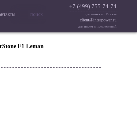
+7 (499) 755-74-74
для звонка по Москве
ОНТАКТЫ
client@interpower.ru
для писем и предложений
erStone F1 Leman