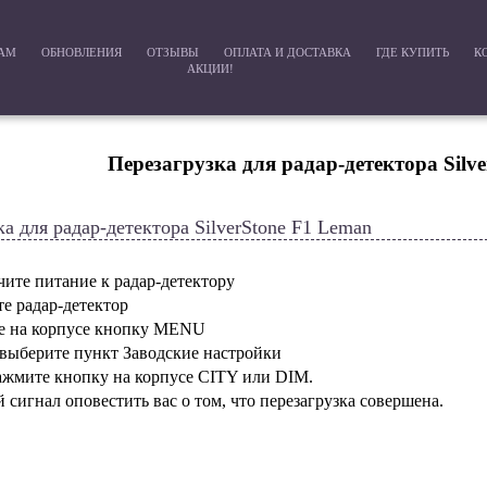
РАМ
ОБНОВЛЕНИЯ
ОТЗЫВЫ
ОПЛАТА И ДОСТАВКА
ГДЕ КУПИТЬ
К
АКЦИИ!
Перезагрузка для радар-детектора Silv
ка для радар-детектора SilverStone F1 Leman
чите питание к радар-детектору
е радар-детектор
е на корпусе кнопку MENU
 выберите пункт Заводские настройки
нажмите кнопку на корпусе CITY или DIM.
й сигнал оповестить вас о том, что перезагрузка совершена.