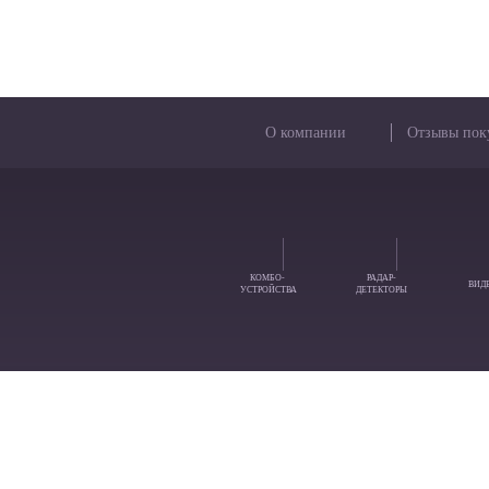
О компании
Отзывы пок
КОМБО-
РАДАР-
ВИД
УСТРОЙСТВА
ДЕТЕКТОРЫ
Если у Вас остались вопросы
Как Вас зовут: