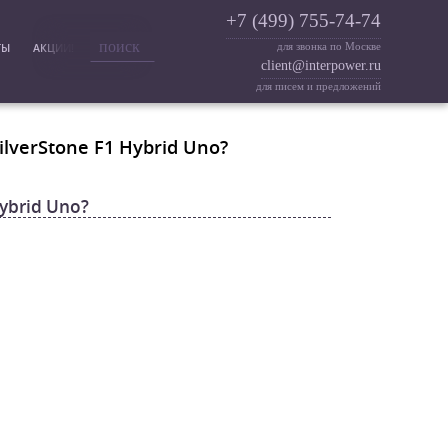
+7 (499) 755-74-74
для звонка по Москве
ТЫ
АКЦИИ!
client@interpower.ru
для писем и предложений
lverStone F1 Hybrid Uno?
ybrid Uno?