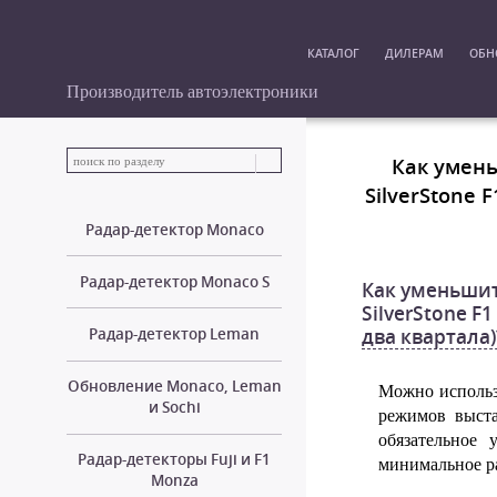
КАТАЛОГ
ДИЛЕРАМ
ОБН
Производитель автоэлектроники
Как умень
SilverStone 
Радар-детектор Monaco
Радар-детектор Monaco S
Как уменьшит
SilverStone F
Радар-детектор Leman
два квартала)
Обновление Monaco, Leman
Можно исполь
и Sochi
режимов выст
обязательное
Радар-детекторы Fuji и F1
минимальное р
Monza