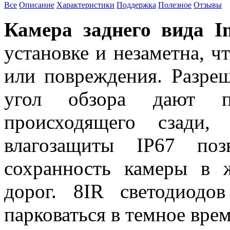
Все
Описание
Характеристики
Поддержка
Полезное
Отзывы
Камера заднего вида In
установке и незаметна, ч
или повреждения. Разре
угол обзора дают п
происходящего сзади
влагозащиты IP67 поз
сохранность камеры в 
дорог. 8IR светодиодо
парковаться в темное врем